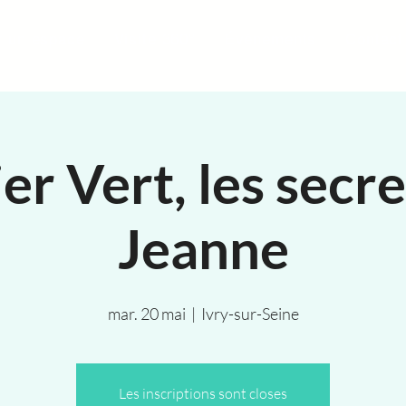
r un espace
Visite 360°
Événements
Contact
er Vert, les secr
Jeanne
mar. 20 mai
  |  
Ivry-sur-Seine
Les inscriptions sont closes