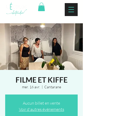
FILME ET KIFFE
mer. 16 avr.
  |  
Cantarane
Aucun billet en vente
Voir d'autres événements